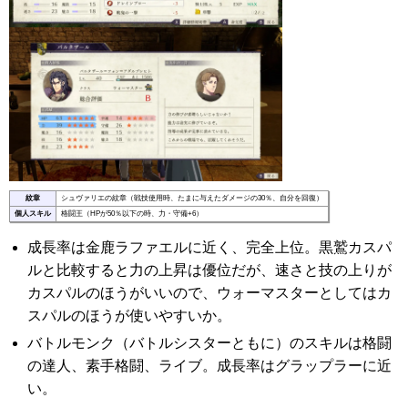
紋章
シュヴァリエの紋章（戦技使用時、たまに与えたダメージの30％、自分を回復）
個人スキル
格闘王（HPが50％以下の時、力・守備+6）
成長率は金鹿ラファエルに近く、完全上位。黒鷲カスパ
ルと比較すると力の上昇は優位だが、速さと技の上りが
カスパルのほうがいいので、ウォーマスターとしてはカ
スパルのほうが使いやすいか。
バトルモンク（バトルシスターともに）のスキルは格闘
の達人、素手格闘、ライブ。成長率はグラップラーに近
い。