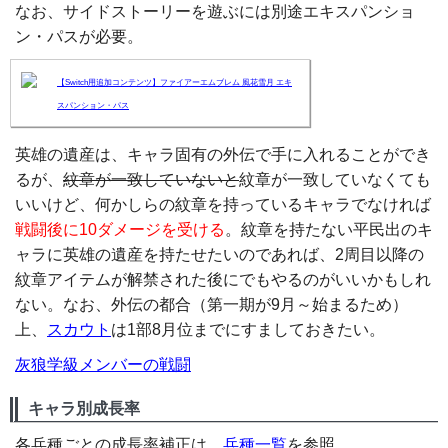
なお、サイドストーリーを遊ぶには別途エキスパンショ
ン・パスが必要。
【Switch用追加コンテンツ】ファイアーエムブレム 風花雪月 エキ
スパンション・パス
英雄の遺産は、キャラ固有の外伝で手に入れることができ
るが、
紋章が一致していないと
紋章が一致していなくても
いいけど、何かしらの紋章を持っているキャラでなければ
戦闘後に10ダメージを受ける
。紋章を持たない平民出のキ
ャラに英雄の遺産を持たせたいのであれば、2周目以降の
紋章アイテムが解禁された後にでもやるのがいいかもしれ
ない。なお、外伝の都合（第一期が9月～始まるため）
上、
スカウト
は1部8月位までにすましておきたい。
灰狼学級メンバーの戦闘
キャラ別成長率
各兵種ごとの成長率補正は、
兵種一覧
を参照。