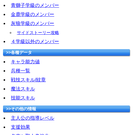
青獅子学級のメンバー
金鹿学級のメンバー
灰狼学級のメンバー
サイドストーリー攻略
４学級以外のメンバー
>>各種データ
キャラ能力値
兵種一覧
戦技スキル/紋章
魔法スキル
技能スキル
>>その他の情報
主人公の指導レベル
支援効果