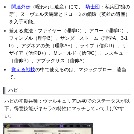
関連外伝
（呪われし遺産）にて、
騎士団
：私兵団”狼の
牙”、ヌーヴェル天馬隊とドローミの鎖環（英雄の遺産）
を入手可能。
覚える魔法：ファイヤー（理学D）、アロー（理学C）、
フィンブル（理学B）、サンダーストーム（理学A、3-1
0）、アグネアの矢（理学A+）、ライブ（信仰D）、リ
ザイア（信仰D+）、Mシールド（信仰C）、レスキュー
（信仰B）、アプラクサス（信仰A）
覚える戦技
の中で使えるのは、マジックブロー、遠当
て。
ハピ
ハピの初期兵種：ヴァルキュリアLv40でのステータスが以
下。得意技能がキャラの特性にマッチしていて上げやす
い。