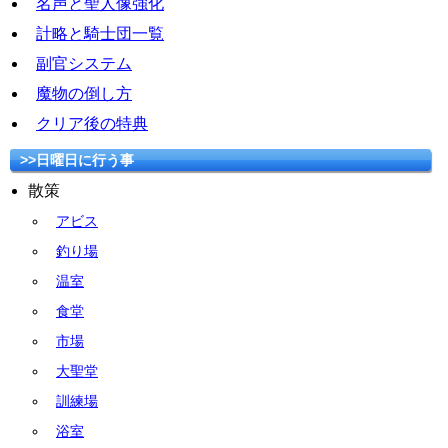
名声と聖人像強化
計略と騎士団一覧
副官システム
魔物の倒し方
クリア後の特典
>>日曜日に行う事
散策
アビス
釣り場
温室
食堂
市場
大聖堂
訓練場
浴室