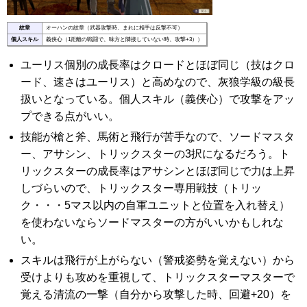
紋章
オーハンの紋章（武器攻撃時、まれに相手は反撃不可）
個人スキル
義侠心（1距離の戦闘で、味方と隣接していない時、攻撃+3））
ユーリス個別の成長率はクロードとほぼ同じ（技はクロ
ード、速さはユーリス）と高めなので、灰狼学級の級長
扱いとなっている。個人スキル（義侠心）で攻撃をアッ
プできる点がいい。
技能が槍と斧、馬術と飛行が苦手なので、ソードマスタ
ー、アサシン、トリックスターの3択になるだろう。ト
リックスターの成長率はアサシンとほぼ同じで力は上昇
しづらいので、トリックスター専用戦技（トリッ
ク・・・5マス以内の自軍ユニットと位置を入れ替え）
を使わないならソードマスターの方がいいかもしれな
い。
スキルは飛行が上がらない（警戒姿勢を覚えない）から
受けよりも攻めを重視して、トリックスターマスターで
覚える清流の一撃（自分から攻撃した時、回避+20）を