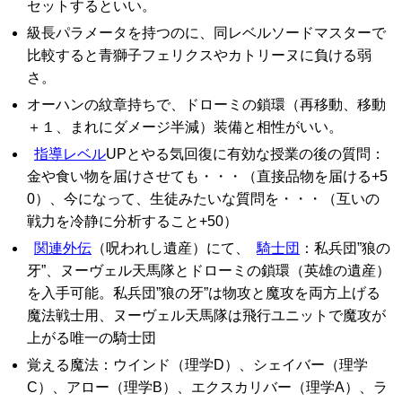
セットするといい。
級長パラメータを持つのに、同レベルソードマスターで
比較すると青獅子フェリクスやカトリーヌに負ける弱
さ。
オーハンの紋章持ちで、ドローミの鎖環（再移動、移動
＋１、まれにダメージ半減）装備と相性がいい。
指導レベル
UPとやる気回復に有効な授業の後の質問：
金や食い物を届けさせても・・・（直接品物を届ける+5
0）、今になって、生徒みたいな質問を・・・（互いの
戦力を冷静に分析すること+50）
関連外伝
（呪われし遺産）にて、
騎士団
：私兵団”狼の
牙”、ヌーヴェル天馬隊とドローミの鎖環（英雄の遺産）
を入手可能。私兵団”狼の牙”は物攻と魔攻を両方上げる
魔法戦士用、ヌーヴェル天馬隊は飛行ユニットで魔攻が
上がる唯一の騎士団
覚える魔法：ウインド（理学D）、シェイバー（理学
C）、アロー（理学B）、エクスカリバー（理学A）、ラ