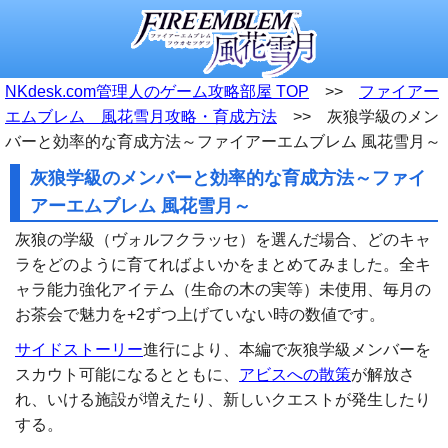
NKdesk.com管理人のゲーム攻略部屋 TOP
>>
ファイアー
エムブレム 風花雪月攻略・育成方法
>> 灰狼学級のメン
バーと効率的な育成方法～ファイアーエムブレム 風花雪月～
灰狼学級のメンバーと効率的な育成方法～ファイ
アーエムブレム 風花雪月～
灰狼の学級（ヴォルフクラッセ）を選んだ場合、どのキャ
ラをどのように育てればよいかをまとめてみました。全キ
ャラ能力強化アイテム（生命の木の実等）未使用、毎月の
お茶会で魅力を+2ずつ上げていない時の数値です。
サイドストーリー
進行により、本編で灰狼学級メンバーを
スカウト可能になるとともに、
アビスへの散策
が解放さ
れ、いける施設が増えたり、新しいクエストが発生したり
する。