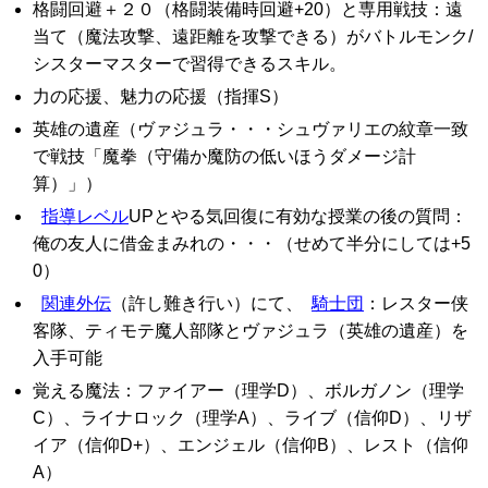
格闘回避＋２０（格闘装備時回避+20）と専用戦技：遠
当て（魔法攻撃、遠距離を攻撃できる）がバトルモンク/
シスターマスターで習得できるスキル。
力の応援、魅力の応援（指揮S）
英雄の遺産（ヴァジュラ・・・シュヴァリエの紋章一致
で戦技「魔拳（守備か魔防の低いほうダメージ計
算）」）
指導レベル
UPとやる気回復に有効な授業の後の質問：
俺の友人に借金まみれの・・・（せめて半分にしては+5
0）
関連外伝
（許し難き行い）にて、
騎士団
：レスター侠
客隊、ティモテ魔人部隊とヴァジュラ（英雄の遺産）を
入手可能
覚える魔法：ファイアー（理学D）、ボルガノン（理学
C）、ライナロック（理学A）、ライブ（信仰D）、リザ
イア（信仰D+）、エンジェル（信仰B）、レスト（信仰
A）