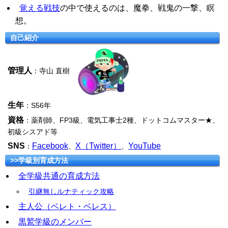
覚える戦技
の中で使えるのは、魔拳、戦鬼の一撃、瞑
想。
自己紹介
管理人
：寺山 直樹
生年
：S56年
資格
：薬剤師、FP3級、電気工事士2種、ドットコムマスター★、
初級シスアド等
SNS
Facebook
X（Twitter）
YouTube
：
、
、
>>学級別育成方法
全学級共通の育成方法
引継無しルナティック攻略
主人公（ベレト・ベレス）
黒鷲学級のメンバー