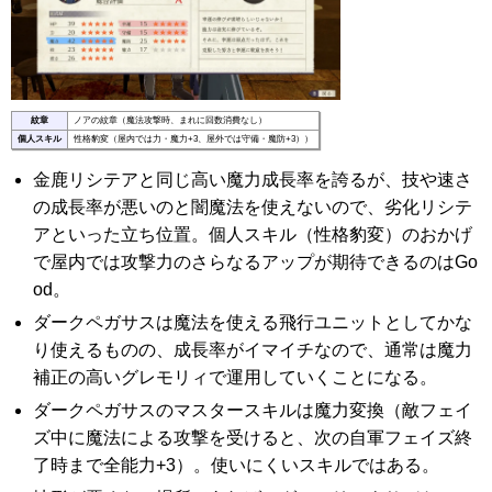
紋章
ノアの紋章（魔法攻撃時、まれに回数消費なし）
個人スキル
性格豹変（屋内では力・魔力+3、屋外では守備・魔防+3））
金鹿リシテアと同じ高い魔力成長率を誇るが、技や速さ
の成長率が悪いのと闇魔法を使えないので、劣化リシテ
アといった立ち位置。個人スキル（性格豹変）のおかげ
で屋内では攻撃力のさらなるアップが期待できるのはGo
od。
ダークペガサスは魔法を使える飛行ユニットとしてかな
り使えるものの、成長率がイマイチなので、通常は魔力
補正の高いグレモリィで運用していくことになる。
ダークペガサスのマスタースキルは魔力変換（敵フェイ
ズ中に魔法による攻撃を受けると、次の自軍フェイズ終
了時まで全能力+3）。使いにくいスキルではある。