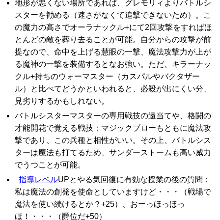
地形が悪くない場所であれば、グレモリィよりバトルシ
スターを勧める（速さがなくて追撃できないため）。こ
の魔力の高さでオーラナックル+にて2回攻撃をすればほ
とんどの敵を葬り去ることが可能。自分からの攻撃が前
提なので、命中を上げる慧眼の一撃、魔法攻撃力が上が
る魔神の一撃を装備するとなお強い。ただ、キラーナッ
クル+持ちのウォーマスター（カスパルやバクタザー
ル）と比べてどうかといわれると、必殺が出にくい分、
見劣りするかもしれない。
バトルシスターマスターの専用戦技の遠当てや、格闘の
才能開花で覚える戦技：マジックブローもともに魔法攻
撃であり、この兵種と相性がいい。その上、バトルシス
ターは魔法も打てるため、サンダーストームも高い威力
でうつことが可能。
指導レベル
UPとやる気回復に有効な授業の後の質問：
私は魔法の創発を使命としていますけど・・・（戦場で
魔法を使い続けるとか？+25）、おーっほっほっ
ほ！・・・（爵位だ+50）