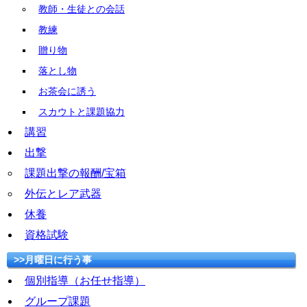
教師・生徒との会話
教練
贈り物
落とし物
お茶会に誘う
スカウトと課題協力
講習
出撃
課題出撃の報酬/宝箱
外伝とレア武器
休養
資格試験
>>月曜日に行う事
個別指導（お任せ指導）
グループ課題