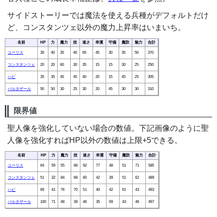
サイドストーリーでは魔法を使える兵種がデフォルトだけ
ど、コンスタンツェ以外の魔力上昇率はいまいち。
名前
HP
力
魔力
技
速さ
幸運
守備
魔防
魅力
合計
ユーリス
30
40
35
40
65
45
30
35
50
370
コンスタンツェ
20
20
60
30
35
15
15
30
25
250
ハピ
35
35
45
45
40
20
15
45
25
305
バルタザール
50
50
30
25
30
20
45
30
30
310
限界値
聖人像を強化していない場合の数値。下記画像のように聖
人像を強化すればHP以外の数値は上限+5できる。
名前
HP
力
魔力
技
速さ
幸運
守備
魔防
魅力
合計
ユーリス
64
59
55
68
92
77
48
51
71
585
コンスタンツェ
51
32
84
68
60
42
39
51
62
489
ハピ
69
41
76
70
51
40
42
61
43
493
バルタザール
100
71
48
39
46
35
69
43
46
497