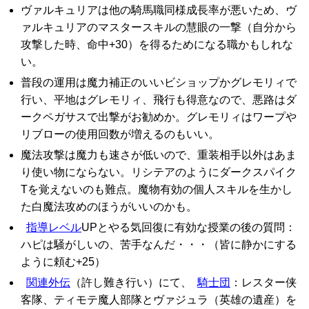
ヴァルキュリアは他の騎馬職同様成長率が悪いため、ヴ
ァルキュリアのマスタースキルの慧眼の一撃（自分から
攻撃した時、命中+30）を得るためになる職かもしれな
い。
普段の運用は魔力補正のいいビショップかグレモリィで
行い、平地はグレモリィ、飛行も得意なので、悪路はダ
ークペガサスで出撃がお勧めか。グレモリィはワープや
リブローの使用回数が増えるのもいい。
魔法攻撃は魔力も速さが低いので、重装相手以外はあま
り使い物にならない。リシテアのようにダークスパイク
Tを覚えないのも難点。魔物有効の個人スキルを生かし
た白魔法攻めのほうがいいのかも。
指導レベル
UPとやる気回復に有効な授業の後の質問：
ハピは騒がしいの、苦手なんだ・・・（皆に静かにする
ように頼む+25）
関連外伝
（許し難き行い）にて、
騎士団
：レスター侠
客隊、ティモテ魔人部隊とヴァジュラ（英雄の遺産）を